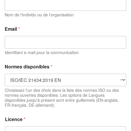
i
s
p
Nom de l'individu ou de l'organisation
o
n
Email
*
i
b
l
e
Identifiant e-mail pour la communication
s
C
o
Normes disponibles
*
m
m
e
n
Choisissez l'un des choix dans la liste des normes ISO ou des
t
normes ouvertes disponibles. Les options de Langues
a
disponibles jusqu'à présent sont entre guillemets (EN-anglais,
i
FR-français, DE-allemand).
r
e
Licence
*
s